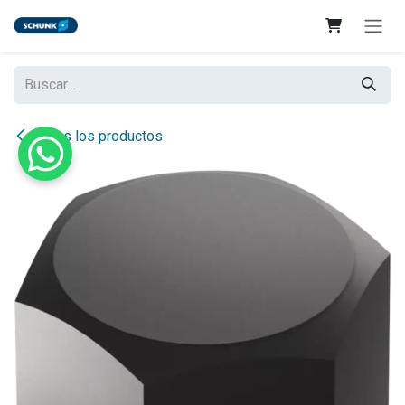
Ir al contenido
Todos los productos