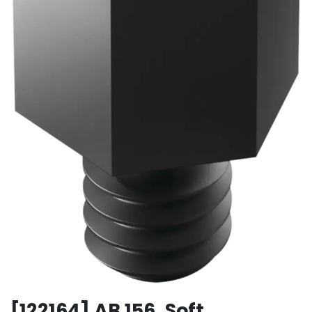
[122164] AB 156, Soft