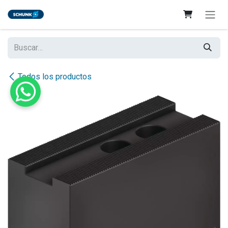
Ir al contenido
Todos los productos