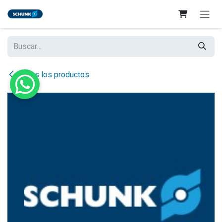
Ir al contenido
Todos los productos