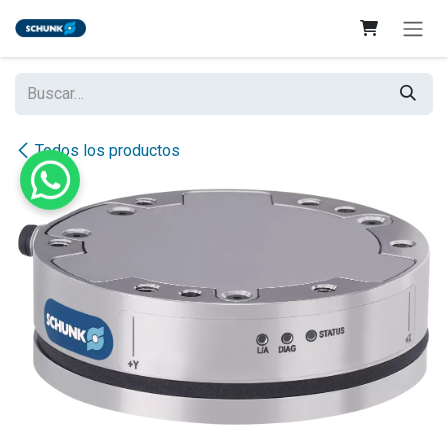
Ir al contenido
Todos los productos