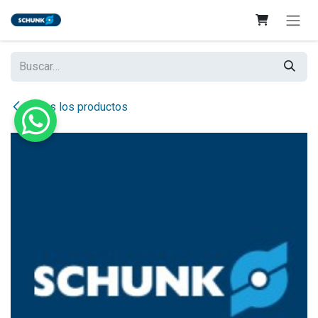
Ir al contenido
Todos los productos