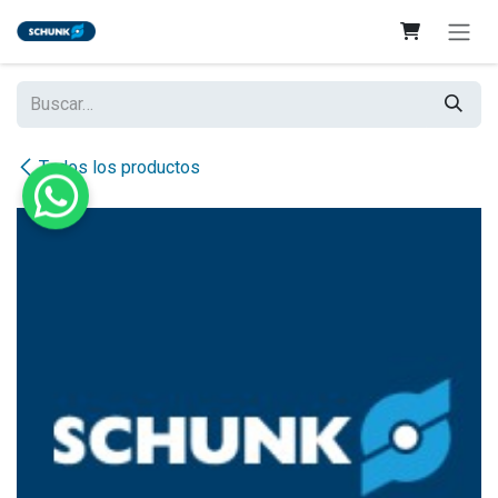
Ir al contenido
Todos los productos