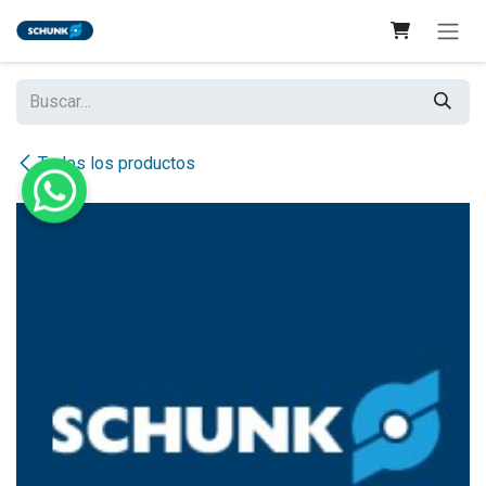
Ir al contenido
Todos los productos