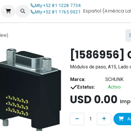
Mty:
+52 81 1228 7734
og
Contáctenos
Español (América La
Mty:
+52 81 1765 0021
New)
[1586956] 
Módulos de paso, A15, Lado 
Marca:
SCHUNK
Estatus:
Activo
USD
0.00
Imp
Ag