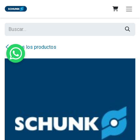
Ir al contenido
Todos los productos