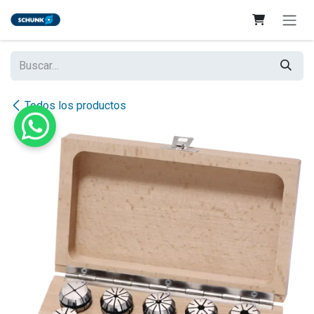
Ir al contenido
Todos los productos