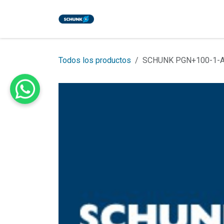
Ir al contenido
Inicio
Tienda
Eventos
Bl
Todos los productos
SCHUNK PGN+100-1-AS 