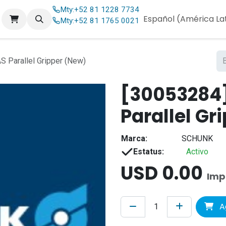
Mty:
+52 81 1228 7734
og
Contáctenos
Español (América La
Mty:
+52 81 1765 0021
Parallel Gripper (New)
[30053284
Parallel Gr
Marca:
SCHUNK
Estatus:
Activo
USD
0.00
Imp
Ag