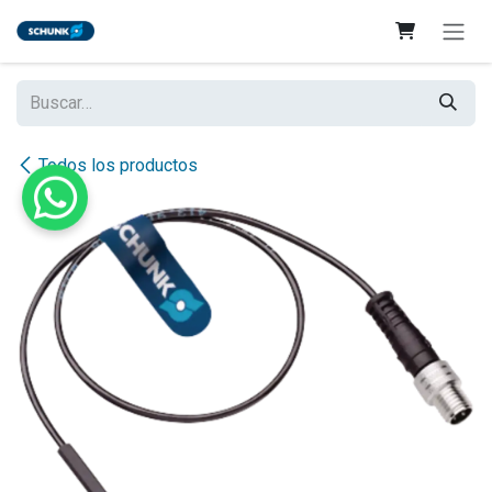
Ir al contenido
Todos los productos