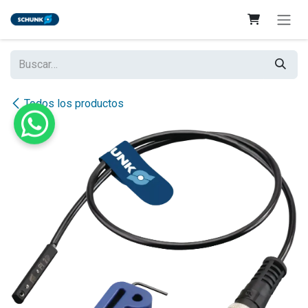
Ir al contenido
Todos los productos