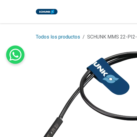
Ir al contenido
Inicio
Tienda
Eventos
Bl
Todos los productos
SCHUNK MMS 22-PI2-