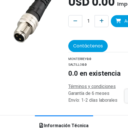
USD
0.00
Imp
Ag
Contáctenos
MONTERREY
0.0
SALTILLO
0.0
0.0
en existencia
Términos y condiciones
Garantía de 6 meses
Envío: 1-2 días laborales
Información Técnica