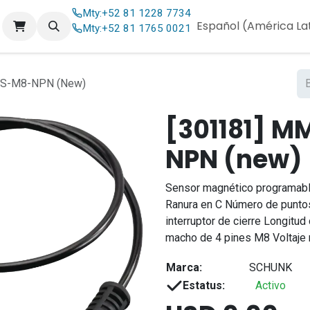
Mty:
+52 81 1228 7734
og
Contáctenos
Español (América La
Mty:
+52 81 1765 0021
S-M8-NPN (New)
[301181] M
NPN (new)
Sensor magnético programabl
Ranura en C Número de punto
interruptor de cierre Longitud
macho de 4 pines M8 Voltaje 
Marca:
SCHUNK
Estatus:
Activo