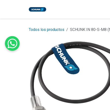
Ir al contenido
Inicio
Tienda
Eventos
Bl
Todos los productos
SCHUNK IN 80-S-M8 (