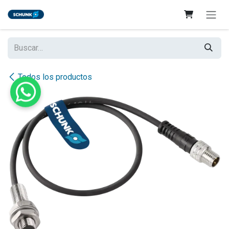
Ir al contenido
Todos los productos