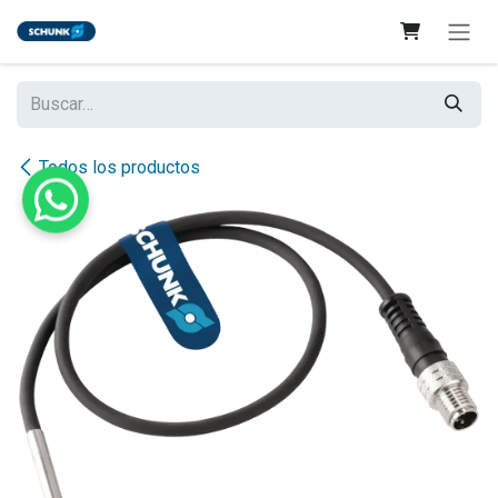
Ir al contenido
Todos los productos