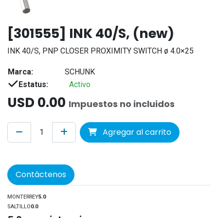
[301555] INK 40/S, (new)
INK 40/S, PNP CLOSER PROXIMITY SWITCH ø 4.0×25
Marca:
SCHUNK
Estatus:
Activo
USD
0.00
Impuestos no incluidos
Agregar al carrito
Contáctenos
MONTERREY
5.0
SALTILLO
0.0