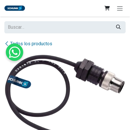
Ir al contenido
Todos los productos