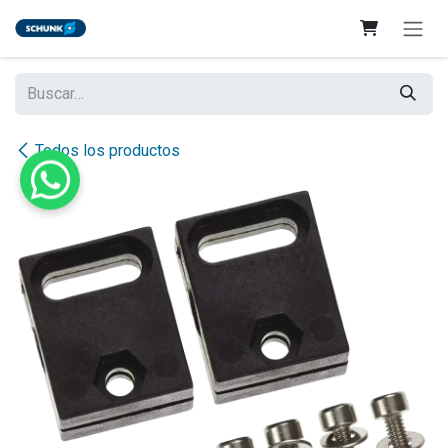
Ir al contenido
Todos los productos