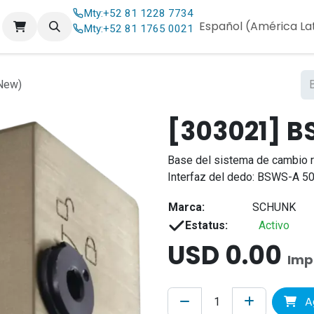
Mty:
+52 81 1228 7734
og
Contáctenos
Español (América La
Mty:
+52 81 1765 0021
New)
[303021] B
Base del sistema de cambio 
Interfaz del dedo: BSWS-A 50 
Marca:
SCHUNK
Estatus:
Activo
USD
0.00
Imp
Ag