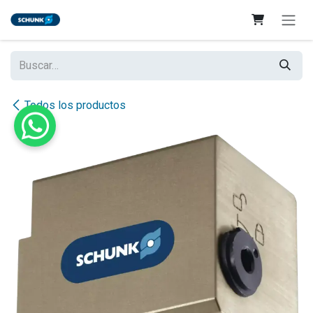
Ir al contenido
Todos los productos