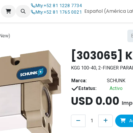
Mty:
+52 81 1228 7734
og
Contáctenos
Español (América La
Mty:
+52 81 1765 0021
New)
[303065] K
KGG 100-40, 2-FINGER PAR
Marca:
SCHUNK
Estatus:
Activo
USD
0.00
Imp
Ag