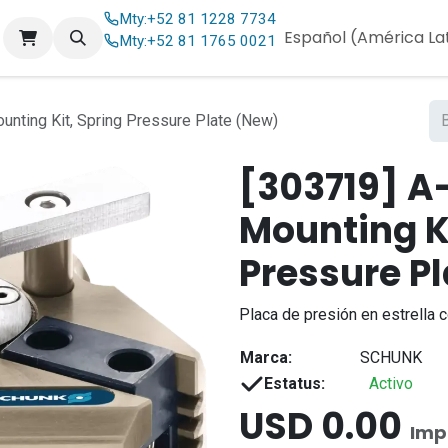
Mty:
+52 81 1228 7734
og
Contáctenos
Español (América La
Mty:
+52 81 1765 0021
ing Kit, Spring Pressure Plate (New)
[303719] 
Mounting Ki
Pressure P
Placa de presión en estrella 
Marca:
SCHUNK
Estatus:
Activo
USD
0.00
Imp