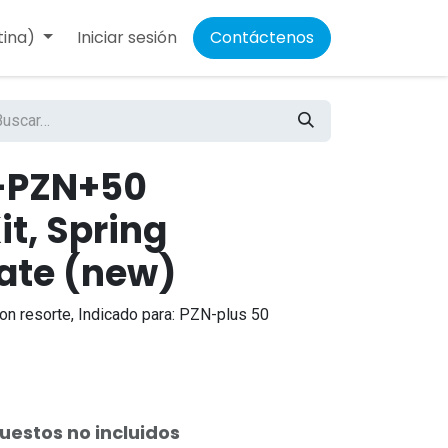
tina)
Iniciar sesión
Contáctenos
A-PZN+50
t, Spring
late (new)
con resorte, Indicado para: PZN-plus 50
uestos no incluidos