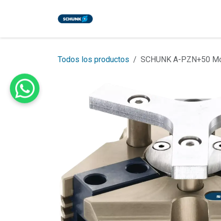
Ir al contenido
Inicio
Tienda
Eventos
Bl
Todos los productos
SCHUNK A-PZN+50 Mount