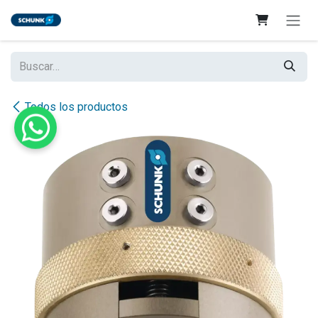
Ir al contenido
Todos los productos