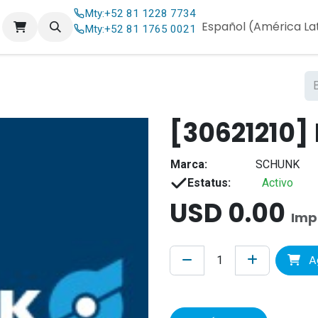
Mty:
+52 81 1228 7734
og
Contáctenos
Español (América La
Mty:
+52 81 1765 0021
[30621210]
Marca:
SCHUNK
Estatus:
Activo
USD
0.00
Imp
Ag