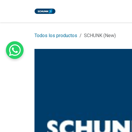
Ir al contenido
Inicio
Tienda
Eventos
Bl
Todos los productos
SCHUNK (New)