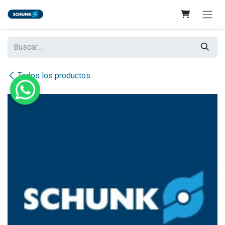
Ir al contenido
Todos los productos