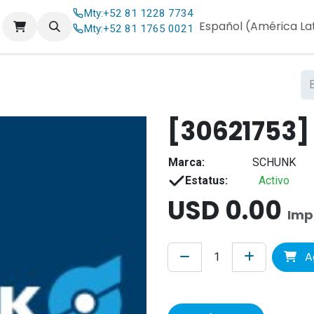
Mty:
+52 81 1228 7734
og
Contáctenos
Español (América La
Mty:
+52 81 1765 0021
[30621753]
Marca:
SCHUNK
Estatus:
Activo
USD
0.00
Imp
Ag