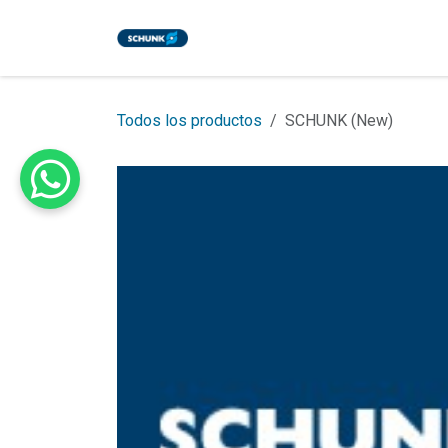
Ir al contenido
Inicio
Tienda
Eventos
Bl
Todos los productos
SCHUNK (New)