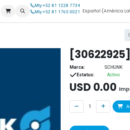
Mty:
+52 81 1228 7734
og
Contáctenos
Español (América La
Mty:
+52 81 1765 0021
[30622925]
Marca:
SCHUNK
Estatus:
Activo
USD
0.00
Imp
Ag