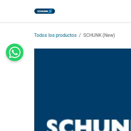
Ir al contenido
Inicio
Tienda
Eventos
Bl
Todos los productos
SCHUNK (New)