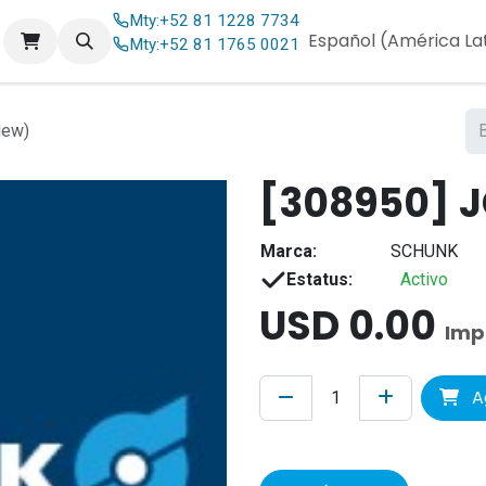
Mty:
+52 81 1228 7734
og
Contáctenos
Español (América La
Mty:
+52 81 1765 0021
New)
[308950] J
Marca:
SCHUNK
Estatus:
Activo
USD
0.00
Imp
Ag