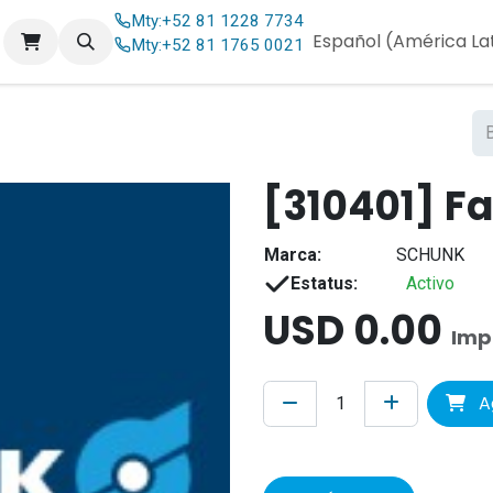
Mty:
+52 81 1228 7734
og
Contáctenos
Español (América La
Mty:
+52 81 1765 0021
[310401] F
Marca:
SCHUNK
Estatus:
Activo
USD
0.00
Imp
Ag