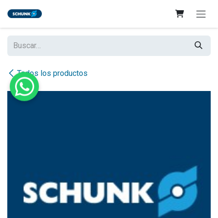
Ir al contenido
Todos los productos