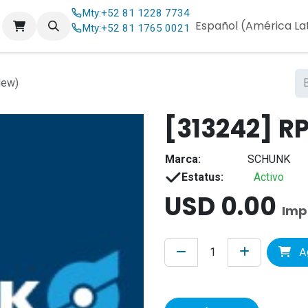
Mty:
+52 81 1228 7734
og
Contáctenos
Español (América La
Mty:
+52 81 1765 0021
New)
[313242] RP
Marca:
SCHUNK
Estatus:
Activo
USD
0.00
Imp
Ag