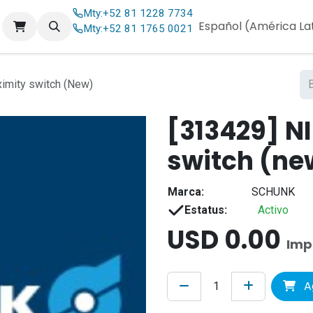
Mty:
+52 81 1228 7734
og
Contáctenos
Español (América La
Mty:
+52 81 1765 0021
imity switch (New)
[313429] N
switch (ne
Marca:
SCHUNK
Estatus:
Activo
USD
0.00
Imp
Ag