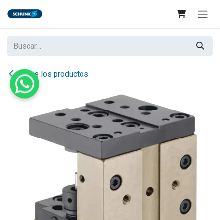
Ir al contenido
Todos los productos