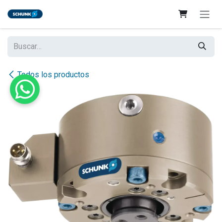
Ir al contenido
Todos los productos