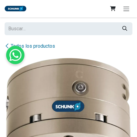
Ir al contenido
Todos los productos