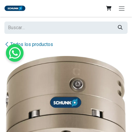
Ir al contenido
Todos los productos