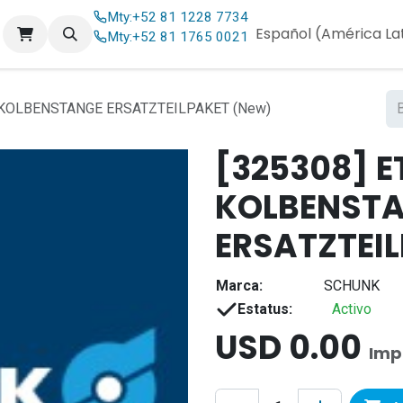
Mty:
+52 81 1228 7734
og
Contáctenos
Español (América La
Mty:
+52 81 1765 0021
KOLBENSTANGE ERSATZTEILPAKET (New)
[325308] E
KOLBENST
ERSATZTEI
Marca:
SCHUNK
Estatus:
Activo
USD
0.00
Imp