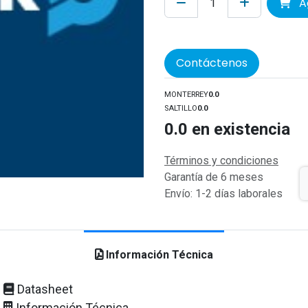
Ag
Contáctenos
MONTERREY
0.0
SALTILLO
0.0
0.0
en existencia
Términos y condiciones
Garantía de 6 meses
Envío: 1-2 días laborales
Información Técnica
Datasheet
Información Técnica