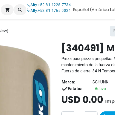
Mty:
+52 81 1228 7734
og
Contáctenos
Español (América La
Mty:
+52 81 1765 0021
New)
[340491] M
Pinza para piezas pequeñas 
mantenimiento de la fuerza d
Fuerza de cierre: 34 N Temper
Marca:
SCHUNK
Estatus:
Activo
USD
0.00
Imp