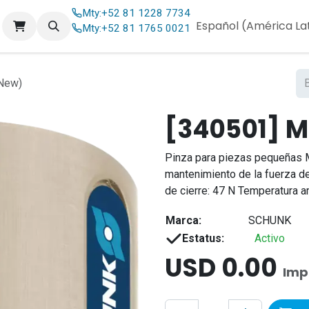
Mty:
+52 81 1228 7734
og
Contáctenos
Español (América La
Mty:
+52 81 1765 0021
New)
[340501] M
Pinza para piezas pequeñas 
mantenimiento de la fuerza d
de cierre: 47 N Temperatura a
Marca:
SCHUNK
Estatus:
Activo
USD
0.00
Imp