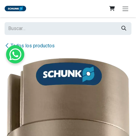
Ir al contenido
Todos los productos