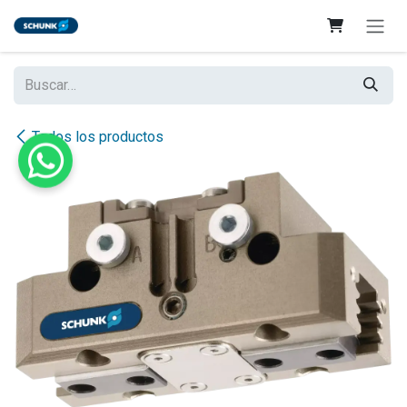
Ir al contenido
Todos los productos