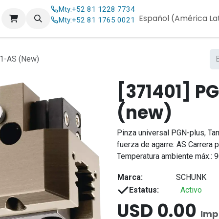
Mty:
+52 81 1228 7734
og
Contáctenos
Español (América La
Mty:
+52 81 1765 0021
1-AS (New)
[371401] P
(new)
Pinza universal PGN-plus, Ta
fuerza de agarre: AS Carrera 
Temperatura ambiente máx.: 9
Marca:
SCHUNK
Estatus:
Activo
USD
0.00
Imp