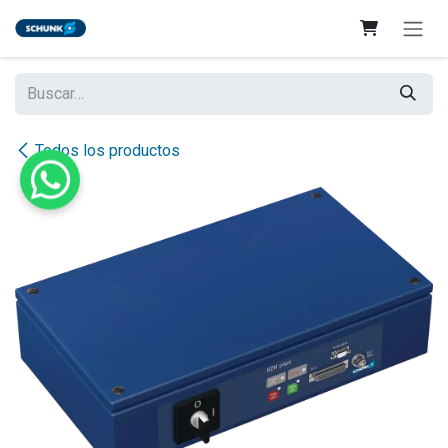
Ir al contenido
Todos los productos