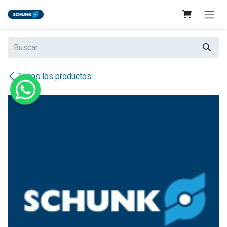
Ir al contenido
Todos los productos