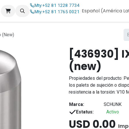
Mty:
+52 81 1228 7734
og
Contáctenos
Español (América La
Mty:
+52 81 1765 0021
o (New)
[436930] I
(new)
Propiedades del producto: Pern
los palets de sujeción o disp
resistencia a la torsión: V10 
Marca:
SCHUNK
Estatus:
Activo
USD
0.00
Imp