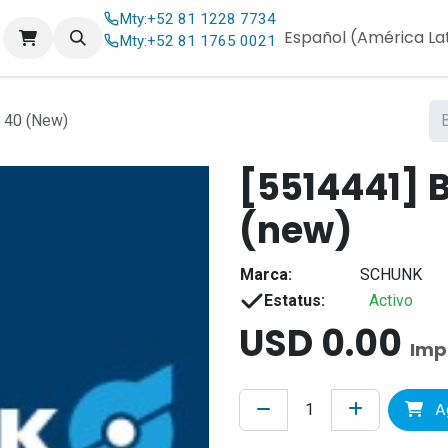
Mty:
+52 81 1228 7734
og
Contáctenos
Español (América La
Mty:
+52 81 1765 0021
40 (New)
[5514441] 
(new)
Marca:
SCHUNK
Estatus:
Activo
USD
0.00
Imp
Ag