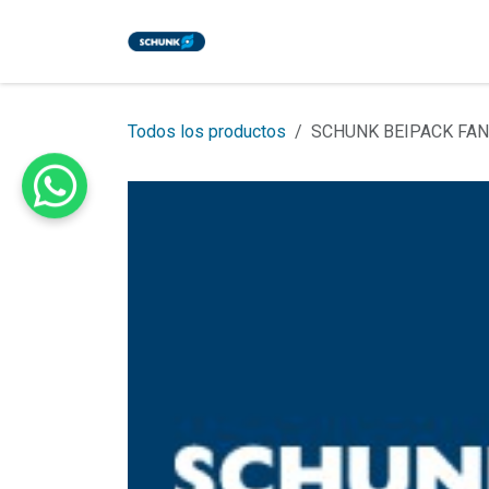
Ir al contenido
Inicio
Tienda
Eventos
Bl
Todos los productos
SCHUNK BEIPACK FAN 