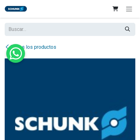
Ir al contenido
Todos los productos