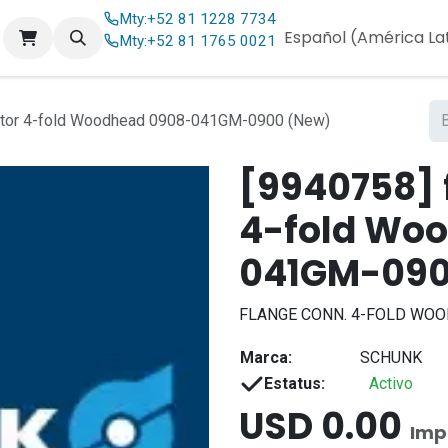
Mty:
+52 81 1228 7734
og
Contáctenos
Español (América La
Mty:
+52 81 1765 0021
tor 4-fold Woodhead 0908-041GM-0900 (New)
[9940758] 
4-fold Wo
041GM-090
FLANGE CONN. 4-FOLD WOO
Marca:
SCHUNK
Estatus:
Activo
USD
0.00
Imp