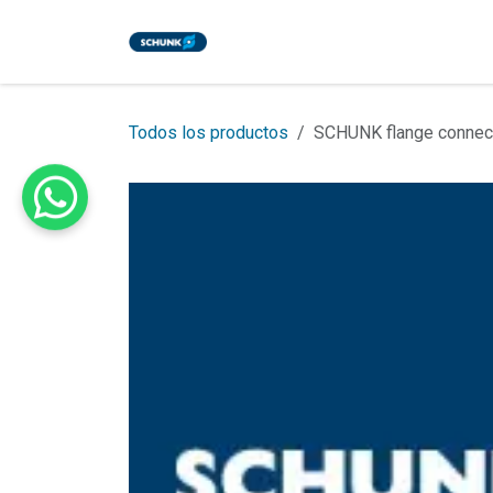
Ir al contenido
Inicio
Tienda
Eventos
Bl
Todos los productos
SCHUNK flange connec