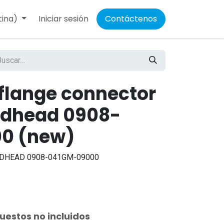
tina)
Iniciar sesión
Contáctenos
flange connector
odhead 0908-
0 (new)
DHEAD 0908-041GM-09000
uestos no incluidos