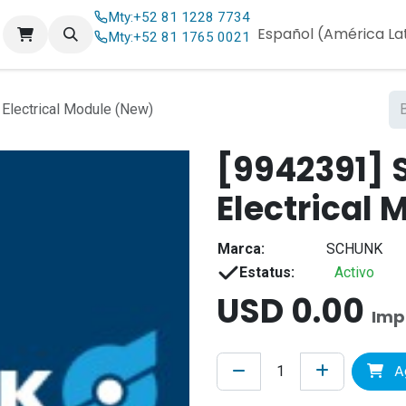
Mty:
+52 81 1228 7734
og
Contáctenos
Español (América La
Mty:
+52 81 1765 0021
ectrical Module (New)
[9942391]
Electrical
Marca:
SCHUNK
Estatus:
Activo
USD
0.00
Imp
Ag