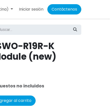
tina)
Iniciar sesión
Contáctenos
 SWO-R19R-K
 Module (new)
uestos no incluidos
regar al carrito